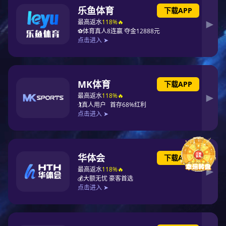
股东大会
招股说明书
公司治理
投资者热线
常见问题