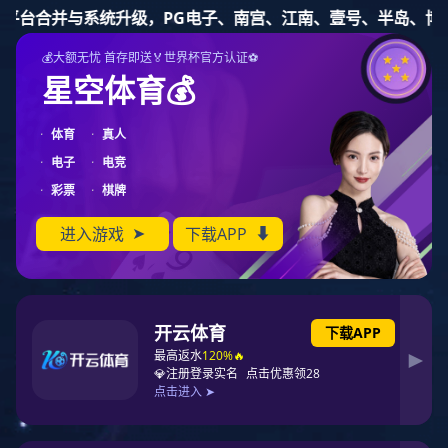
世界杯官网
世界杯官
股价信息