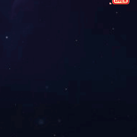
关于中冶
世界杯官网
业务体系
公司简介
集团公司要闻
一核心
组织结构
中冶要闻
两主体
企业资质
企业新闻
五特色
荣誉展厅
美誉殊荣
媒体关注
专题活动
2.62↓
股票信息
中国中冶 A股 [601618]
2026/08/
-0.01
快速链接：
请于下部选择快速链接
联系世界杯官网
|
友情链接
|
|
网站调查
|
版权信息
|
隐私与安全
|