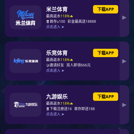
世界杯官网
集团公司要闻
中冶要闻
企业新闻
美誉殊荣
媒体关注
专题活动