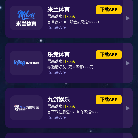
信息公开
招聘公告
企业公告
关于表彰202
联系世界杯官网
中冶长城投资有
中冶长城投资有
关于表彰2026美
赛获奖单位的决
招聘公告
2026美加墨世界