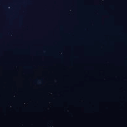
企业资质
企业新闻
五特色
荣誉展厅
美誉殊荣
媒体关注
专题活动
2.62↓
股票信息
中国中冶 A股 [601618]
2026/08/
-0.01
快速链接：
请于下部选择快速链接
联系世界杯官网
|
友情链接
|
|
网站调查
|
版权信息
|
隐私与安全
|
电话：010-59869999 传真：010-59869988 地址：北京市朝阳
2026美加墨世界杯官网导航-官方入口、比赛赛程与实时比分 版权所