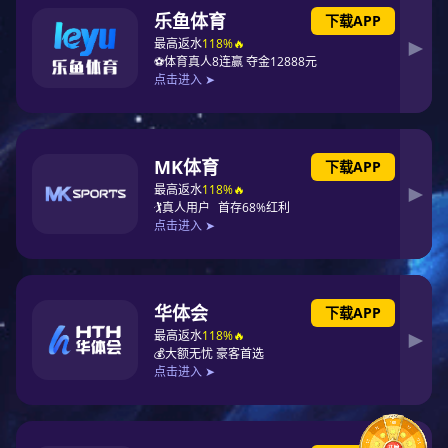
诉联系方式的公
关于表彰2023
术应用大赛获奖
2023年全
2022年度202
个人评选公示
中冶长城投
2022年度202
2022年度20
工地（车间）及安
2022年度20
工作者评选公示
推荐参评中国五