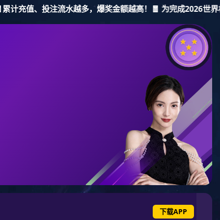
世界杯官网
关于中冶
世界杯官网
业务体系