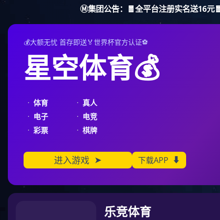
世界杯官网
世界杯官网
>
多彩中冶
>
社会责任