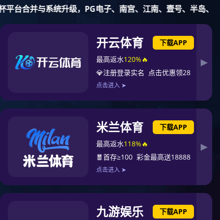
中文
|
English
多彩中冶
信息公开
投资者关系