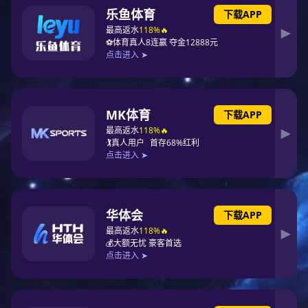
中国中冶举办首
2026年全国行
中国中冶举办2
中国中冶召开湖
以手册为纲 铸
朱广侠拜会华侨
朱广侠会见湖南
中国中冶大湾区