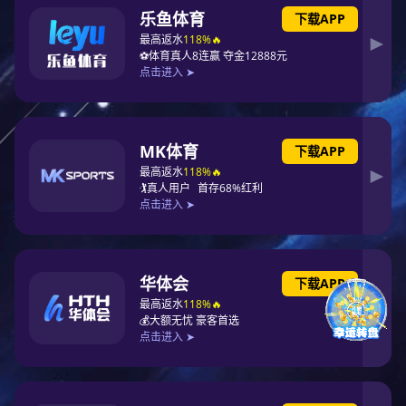
投诉咨询
纪检监察