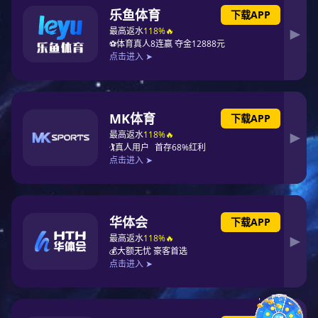
诉联系方式的公
关于表彰2023
术应用大赛获奖
2023年全
2022年度202
个人评选公示
中冶长城投
2022年度202
2022年度20
工地（车间）及安
2022年度20
工作者评选公示
推荐参评中国五