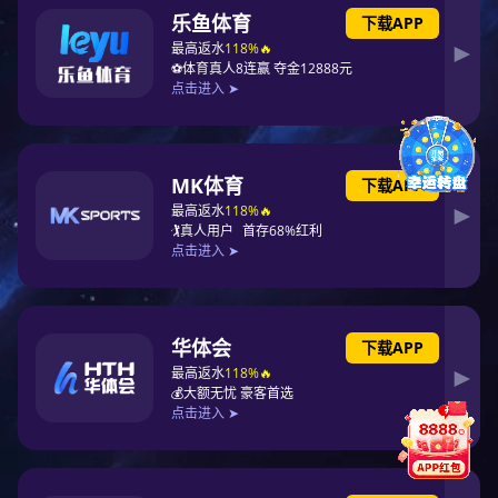
1
/15
越南河内市垃圾焚烧发电项目
由中国一冶承建的越南河内市垃圾焚烧发电项目占地面积超17万平方米
电项目，通过应用多项环保技术，做到渣、气、水、烟“全方位”绿色处理和
关于中冶
世界杯官网
业务体系
公司简介
集团公司要闻
一核心
组织结构
中冶要闻
两主体
企业资质
企业新闻
五特色
荣誉展厅
美誉殊荣