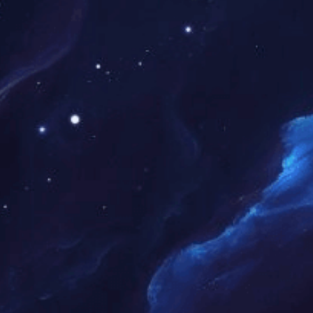
国冶金科工集团
2023年
简 要 事 迹
金建设国家队目标，坚持走高质量发展之路，经营业
利润从4000万元增长到1.08亿元，连续五年主要经
司在宝钢一号、三号、四号高炉大修中利用模块化新工
奖15项、国家级工法2项，获得2026美加墨世界杯
司承担的2022年北京冬奥会国家雪车雪橇赛道项目，
精加工工艺方法、整套曲面找弧工具等新技术，获得