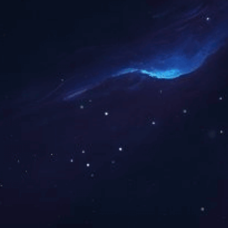
万元，该项目评为“鲁班奖”工程。
践行新发展理念推动高质量发展。
坚持样板引路和精细化管理，运用数字
20余项发明专利，获得9项成果，获得多
同心守“沪”危急时刻显担当。
202
战192个小时，完成6万平方米，近50
关于中冶
世界杯官网
业务体
公司简介
集团公司要闻
一核心
组织结构
中冶要闻
两主体
企业资质
企业新闻
五特色
荣誉展厅
美誉殊荣
媒体关注