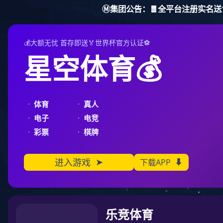
世界杯官网
世界杯官网
>
信息公开
>
企业公告